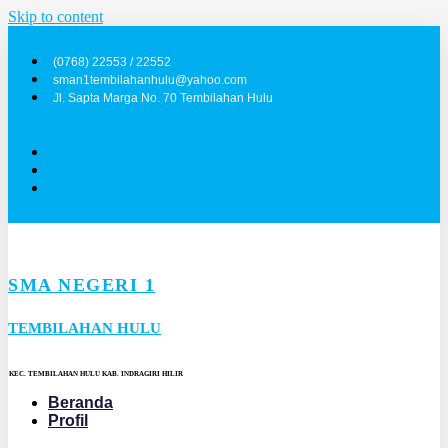
Skip to content
(0768) 22553 / 22552
sman1tembilahanhulu@yahoo.com
Jl. Sapta Marga No. 70 Tembilahan Hulu
SMA NEGERI 1
TEMBILAHAN HULU
KEC. TEMBILAHAN HULU KAB. INDRAGIRI HILIR
Beranda
Profil