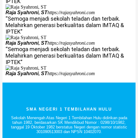
IPTEK”
Raja Syahroni, ST
https://rajasyahroni.com
“Semoga menjadi sekolah teladan dan terbaik.
Melahirkan generasi berkualitas dalam IMTAQ &
IPTEK”
Raja Syahroni, ST
https://rajasyahroni.com
“Semoga menjadi sekolah teladan dan terbaik.
Melahirkan generasi berkualitas dalam IMTAQ &
IPTEK”
Raja Syahroni, ST
https://rajasyahroni.com
SMA NEGERI 1 TEMBILAHAN HULU
Sekolah Menengah Atas Negeri 1 Tembilahan Hulu didirikan pada
tahun 1982, berdasarkan SK Mendikbud Nomor : 0298/10/1982,
tanggal 19 Oktober 1982 berstatus Negeri dengan nomor statistic
301090513003 dan NPSN 10402070.