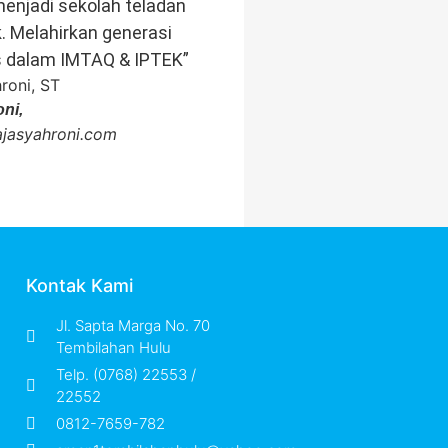
enjadi sekolah teladan
k. Melahirkan generasi
s dalam IMTAQ & IPTEK”
ni,
rajasyahroni.com
Kontak Kami
Jl. Sapta Marga No. 70
Tembilahan Hulu
Telp. (0768) 22553 /
22552
0812-7659-782