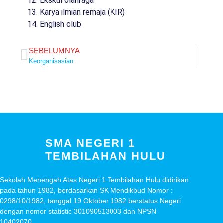
Ekskul olahraga
Karya ilmian remaja (KIR)
English club
SEBELUMNYA
Keorganisasian
SMA NEGERI 1
TEMBILAHAN HULU
Sekolah Menengah Atas Negeri 1 Tembilahan Hulu didirikan
pada tahun 1982, berdasarkan SK Mendikbud Nomor :
0298/10/1982, tanggal 19 Oktober 1982 berstatus Negeri
dengan nomor statistic 301090513003 dan NPSN
10402070.