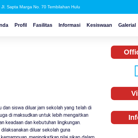
Jl. Sapta Marga No. 70 Tembilahan Hulu
nda
Profil
Fasilitas
Informasi
Kesiswaan
Galerial
Offi
V
 dan siswa diluar jam sekolah yang telah di
 juga di maksudkan untuk lebih mengaitkan
In
an keadaan dan kebutuhan lingkungan.
a dilaksanakan diluar sekolah guna
emampuan, meningkatkan nilai sikap dalam