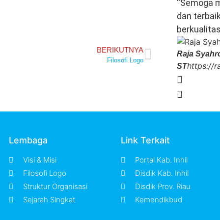
“Semoga m
dan terbai
berkualita
BERIKUTNYA
Raja Syahro
Filosofi Logo
https://
ST
Lembaga
Link Terkait
Visi & Misi
Portal Kab. Inhil
Filosofi Logo
Disdik Kab. Inhil
Struktur Organisasi
Disdik Prov. Riau
Sejarah Singkat
Kemendikbud