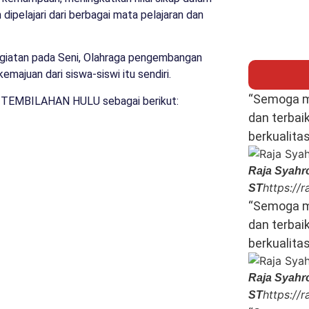
ipelajari dari berbagai mata pelajaran dan
 kegiatan pada Seni, Olahraga pengembangan
kemajuan dari siswa-siswi itu sendiri.
“Semoga m
 1 TEMBILAHAN HULU sebagai berikut:
dan terbai
berkualita
Raja Syahro
https://
ST
“Semoga m
dan terbai
berkualita
Raja Syahro
https://
ST