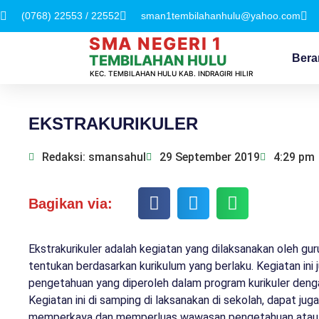
(0768) 22553 / 22552
sman1tembilahanhulu@yahoo.com
SMA NEGERI 1
Bera
TEMBILAHAN HULU
KEC. TEMBILAHAN HULU KAB. INDRAGIRI HILIR
EKSTRAKURIKULER
Redaksi: smansahul
29 September 2019
4:29 pm
Bagikan via:
Ekstrakurikuler adalah kegiatan yang dilaksanakan oleh guru
tentukan berdasarkan kurikulum yang berlaku. Kegiatan ini
pengetahuan yang diperoleh dalam program kurikuler deng
Kegiatan ini di samping di laksanakan di sekolah, dapat jug
memperkaya dan memperluas wawasan pengetahuan atau k