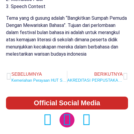
3. Speech Contest
Tema yang di gusung adalah “Bangkitkan Sumpah Pemuda
Dengan Mewariskan Bahasa”. Tujuan dari perlombaan
dalam festival bulan bahasa ini adalah untuk merangkul
atas kemajuan literasi di sekolah dimana peserta didik
menunjukkan kecakapan mereka dalam berbahasa dan
melestarikan warisan budaya indonesia
SEBELUMNYA
BERIKUTNYA
Kemeriahan Perayaan HUT SMA Negeri 1 Tembilahan Hulu yang ke 42 Tahun
AKREDITASI PERPUSTAKAAN AH NASUTION SMAN 1 TEMBILAHAN HULU BERLANGSUNG DENGAN SUKSES
Official Social Media