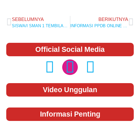
SEBELUMNYA
BERIKUTNYA
SISWA/I SMAN 1 TEMBILAHAN HULU MENDAPATKAN 5 MENDALI EMAS,2 MENDALI PERAK, DAN 2 MENDALI PERUNGGU DALAM FESTIVAL LOMBA SENI SISWA NASIONAL (FLS2N) TINGKAT KABUPATEN INDRAGIRI HILIR 2024
INFORMASI PPDB ONLINE T.P 2024/2025 SMA NEGERI 1 TEMBILAHAN HULU
Official Social Media
Video Unggulan
Informasi Penting