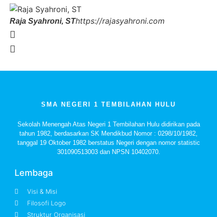
https://rajasyahroni.com
Raja Syahroni, ST
SMA NEGERI 1 TEMBILAHAN HULU
Sekolah Menengah Atas Negeri 1 Tembilahan Hulu didirikan pada
tahun 1982, berdasarkan SK Mendikbud Nomor : 0298/10/1982,
tanggal 19 Oktober 1982 berstatus Negeri dengan nomor statistic
301090513003 dan NPSN 10402070.
Lembaga
Visi & Misi
Filosofi Logo
Struktur Organisasi