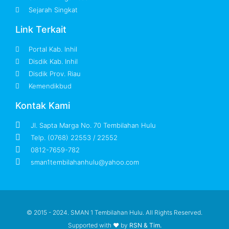
Sejarah Singkat
Link Terkait
Portal Kab. Inhil
Disdik Kab. Inhil
Disdik Prov. Riau
Kemendikbud
Kontak Kami
Jl. Sapta Marga No. 70 Tembilahan Hulu
Telp. (0768) 22553 / 22552
0812-7659-782
sman1tembilahanhulu@yahoo.com
© 2015 - 2024. SMAN 1 Tembilahan Hulu. All Rights Reserved.
Supported with ❤ by
RSN & Tim.