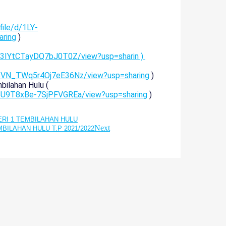
file/d/1LY-
ring
)
6n3IYtCTayDQ7bJ0T0Z/view?usp=sharin )
V5VN_TWq5r4Oj7eE36Nz/view?usp=sharing
)
ilahan Hulu (
T5U9T8xBe-7SjPFVGREa/view?usp=sharing
)
ERI 1 TEMBILAHAN HULU
Next
TEMBILAHAN HULU T.P 2021/2022