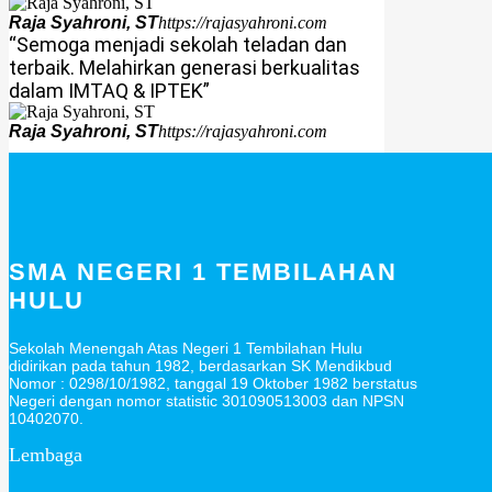
Raja Syahroni, ST
https://rajasyahroni.com
“Semoga menjadi sekolah teladan dan
terbaik. Melahirkan generasi berkualitas
dalam IMTAQ & IPTEK”
Raja Syahroni, ST
https://rajasyahroni.com
SMA NEGERI 1 TEMBILAHAN
HULU
Sekolah Menengah Atas Negeri 1 Tembilahan Hulu
didirikan pada tahun 1982, berdasarkan SK Mendikbud
Nomor : 0298/10/1982, tanggal 19 Oktober 1982 berstatus
Negeri dengan nomor statistic 301090513003 dan NPSN
10402070.
Lembaga