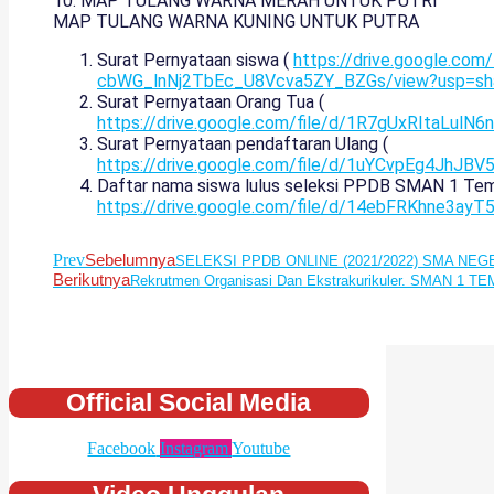
10. MAP TULANG WARNA MERAH UNTUK PUTRI
MAP TULANG WARNA KUNING UNTUK PUTRA
Surat Pernyataan siswa (
https://drive.google.com/
cbWG_lnNj2TbEc_U8Vcva5ZY_BZGs/view?usp=sha
Surat Pernyataan Orang Tua (
https://drive.google.com/file/d/1R7gUxRItaLulN
Surat Pernyataan pendaftaran Ulang (
https://drive.google.com/file/d/1uYCvpEg4JhJB
Daftar nama siswa lulus seleksi PPDB SMAN 1 Temb
https://drive.google.com/file/d/14ebFRKhne3ay
Prev
Sebelumnya
SELEKSI PPDB ONLINE (2021/2022) SMA NEG
Berikutnya
Rekrutmen Organisasi Dan Ekstrakurikuler. SMAN 1 
Official Social Media
Facebook
Instagram
Youtube