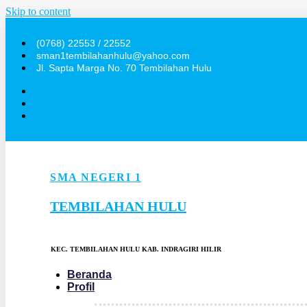
Skip to content
(0768) 22553 / 22552
sman1tembilahanhulu@yahoo.com
Jl. Sapta Marga No. 70 Tembilahan Hulu
SMA NEGERI 1
TEMBILAHAN HULU
KEC. TEMBILAHAN HULU KAB. INDRAGIRI HILIR
Beranda
Profil