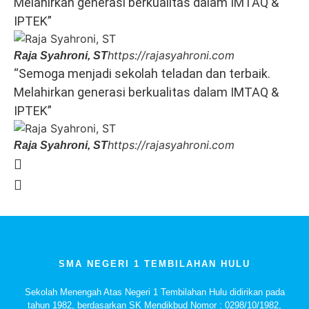
Melahirkan generasi berkualitas dalam IMTAQ &
IPTEK”
https://rajasyahroni.com
Raja Syahroni, ST
“Semoga menjadi sekolah teladan dan terbaik.
Melahirkan generasi berkualitas dalam IMTAQ &
IPTEK”
https://rajasyahroni.com
Raja Syahroni, ST
SMA NEGERI 1 TEMBILAHAN HULU
Sekolah Menengah Atas Negeri 1 Tembilahan Hulu didirikan pada
tahun 1982, berdasarkan SK Mendikbud Nomor : 0298/10/1982,