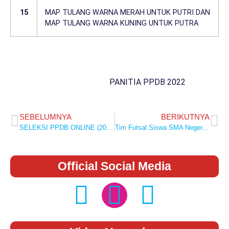
15
MAP TULANG WARNA MERAH UNTUK PUTRI DAN
MAP TULANG WARNA KUNING UNTUK PUTRA
PANITIA PPDB 2022
SEBELUMNYA
BERIKUTNYA
SELEKSI PPDB ONLINE (2022/2023) SMA NEGERI 1 TEMBILAHAN HULU
Tim Futsal Siswa SMA Negeri 1 Tembilahan Hulu berhasil Meraih Juara 1 pada Turnamen Futsal Riau PAF Indonesia antar SMA/SMK se Provinsi Riau.
Official Social Media