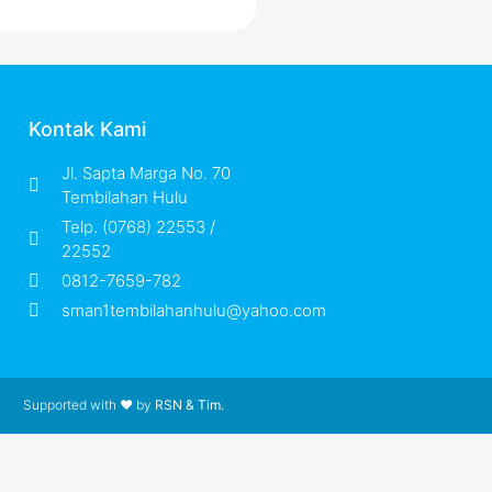
Kontak Kami
Jl. Sapta Marga No. 70
Tembilahan Hulu
Telp. (0768) 22553 /
22552
0812-7659-782
sman1tembilahanhulu@yahoo.com
Supported with ❤ by
RSN & Tim.