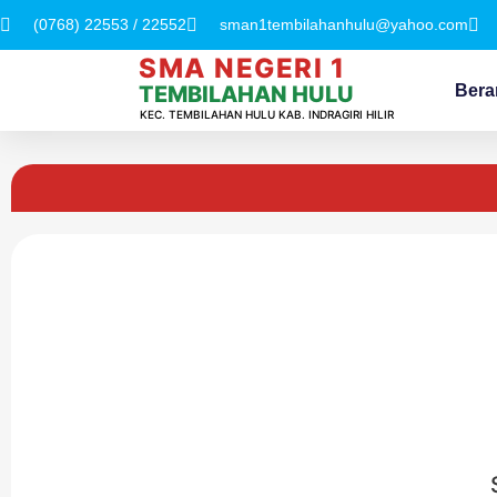
(0768) 22553 / 22552
sman1tembilahanhulu@yahoo.com
SMA NEGERI 1
Bera
TEMBILAHAN HULU
KEC. TEMBILAHAN HULU KAB. INDRAGIRI HILIR