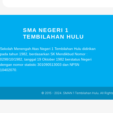
SMA NEGERI 1
TEMBILAHAN HULU
Sekolah Menengah Atas Negeri 1 Tembilahan Hulu didirikan
pada tahun 1982, berdasarkan SK Mendikbud Nomor :
0298/10/1982, tanggal 19 Oktober 1982 berstatus Negeri
dengan nomor statistic 301090513003 dan NPSN
10402070.
© 2015 - 2024. SMAN 1 Tembilahan Hulu. All Right