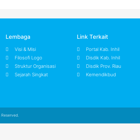
Lembaga
Link Terkait
Visi & Misi
Portal Kab. Inhil
Filosofi Logo
Disdik Kab. Inhil
Struktur Organisasi
Disdik Prov. Riau
Sejarah Singkat
Kemendikbud
s Reserved.