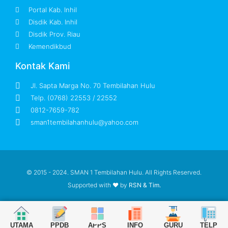
Portal Kab. Inhil
Disdik Kab. Inhil
Disdik Prov. Riau
Kemendikbud
Kontak Kami
Jl. Sapta Marga No. 70 Tembilahan Hulu
Telp. (0768) 22553 / 22552
0812-7659-782
sman1tembilahanhulu@yahoo.com
© 2015 - 2024. SMAN 1 Tembilahan Hulu. All Rights Reserved.
Supported with ❤ by
RSN & Tim.
UTAMA
PPDB
APPS
INFO
GURU
TELP