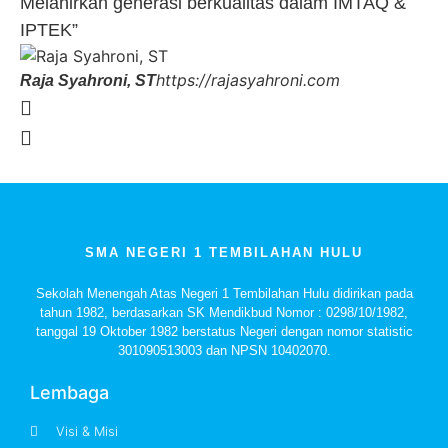
Melahirkan generasi berkualitas dalam IMTAQ &
IPTEK”
https://rajasyahroni.com
Raja Syahroni, ST
SMA NEGERI 1 TEMBILAHAN HULU
Sekolah Menengah Atas Negeri 1 Tembilahan Hulu didirikan pada
tahun 1982, berdasarkan SK Mendikbud Nomor : 0298/10/1982,
tanggal 19 Oktober 1982 berstatus Negeri dengan nomor statistic
301090513003 dan NPSN 10402070.
Lembaga
Visi & Misi