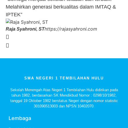
Melahirkan generasi berkualitas dalam IMTAQ &
IPTEK”
https://rajasyahroni.com
Raja Syahroni, ST
SMA NEGERI 1 TEMBILAHAN HULU
Sekolah Menengah Atas Negeri 1 Tembilahan Hulu didirikan pada
tahun 1982, berdasarkan SK Mendikbud Nomor : 0298/10/1982,
tanggal 19 Oktober 1982 berstatus Negeri dengan nomor statistic
301090513003 dan NPSN 10402070.
Lembaga