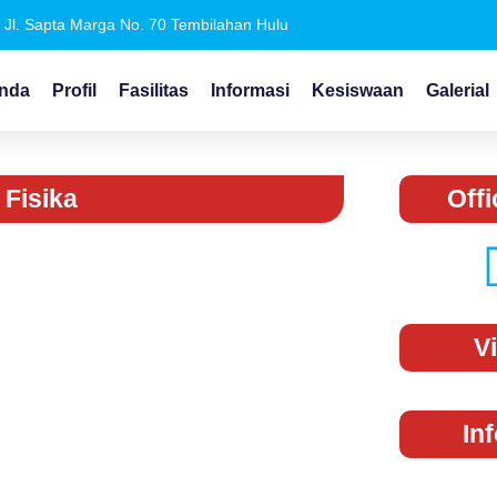
Jl. Sapta Marga No. 70 Tembilahan Hulu
nda
Profil
Fasilitas
Informasi
Kesiswaan
Galerial
 Fisika
Offi
V
In