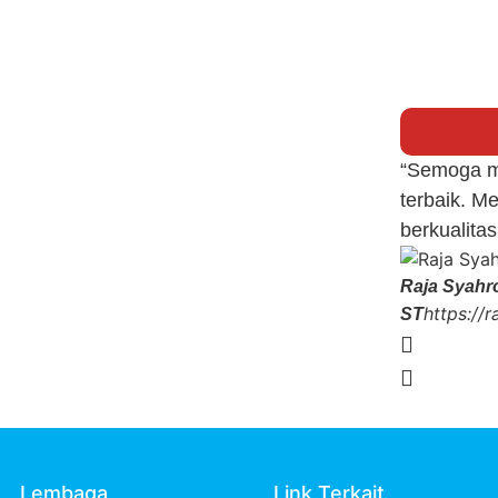
“Semoga me
terbaik. M
berkualit
Raja Syahro
https://
ST
Lembaga
Link Terkait