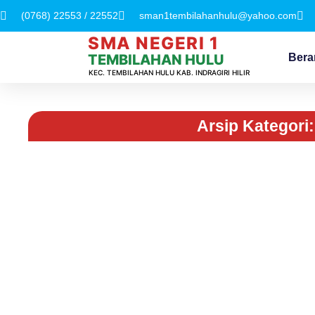
(0768) 22553 / 22552
sman1tembilahanhulu@yahoo.com
SMA NEGERI 1
Bera
TEMBILAHAN HULU
KEC. TEMBILAHAN HULU KAB. INDRAGIRI HILIR
Arsip Kategori: