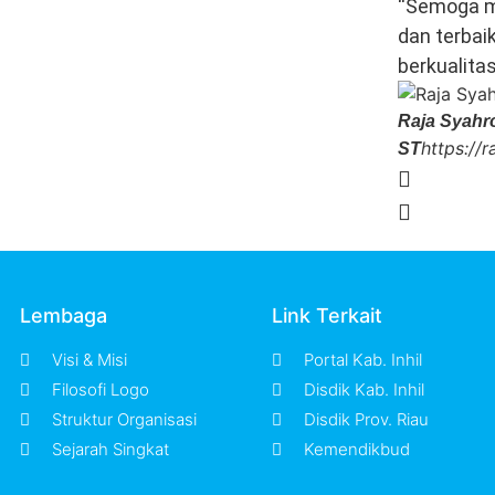
“Semoga m
dan terbai
berkualita
Raja Syahro
https://
ST
Lembaga
Link Terkait
Visi & Misi
Portal Kab. Inhil
Filosofi Logo
Disdik Kab. Inhil
Struktur Organisasi
Disdik Prov. Riau
Sejarah Singkat
Kemendikbud