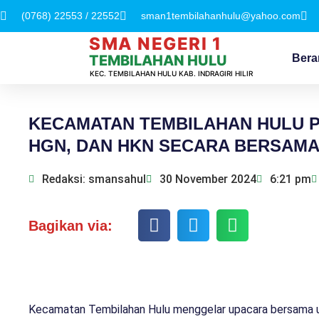
(0768) 22553 / 22552
sman1tembilahanhulu@yahoo.com
SMA NEGERI 1
Bera
TEMBILAHAN HULU
KEC. TEMBILAHAN HULU KAB. INDRAGIRI HILIR
KECAMATAN TEMBILAHAN HULU P
HGN, DAN HKN SECARA BERSAM
Redaksi: smansahul
30 November 2024
6:21 pm
Bagikan via:
Kecamatan Tembilahan Hulu menggelar upacara bersama un