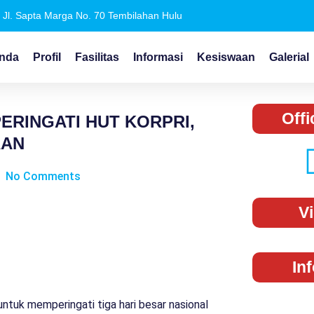
Jl. Sapta Marga No. 70 Tembilahan Hulu
nda
Profil
Fasilitas
Informasi
Kesiswaan
Galerial
Offi
ERINGATI HUT KORPRI,
AAN
No Comments
V
In
tuk memperingati tiga hari besar nasional