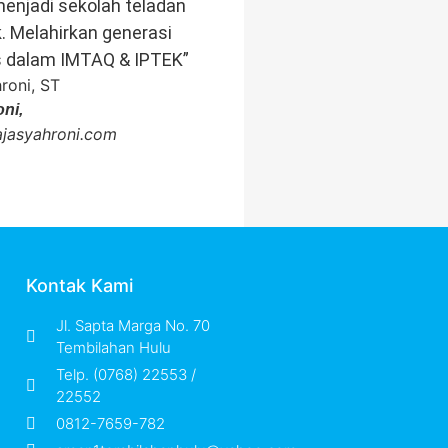
enjadi sekolah teladan
k. Melahirkan generasi
s dalam IMTAQ & IPTEK”
ni,
rajasyahroni.com
Kontak Kami
Jl. Sapta Marga No. 70
Tembilahan Hulu
Telp. (0768) 22553 /
22552
0812-7659-782