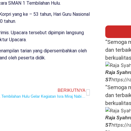
acara SMAN 1 Tembilahan Hulu.
orpri yang ke – 53 tahun, Hari Guru Nasional
0 tahun.
mis. Upacara tersebut dipimpin langsung
ktur Upacara.
“Semoga m
dan terbai
enampilan tarian yang dipersembahkan oleh
berkualita
nd oleh peserta didik.
Raja Syahro
https://
ST
“Semoga m
BERIKUTNYA
dan terbai
SMAN 1 Tembilahan Hulu Gelar Kegiatan Isra Miraj Nabi Muhammad SAW
berkualita
Raja Syahro
https://
ST