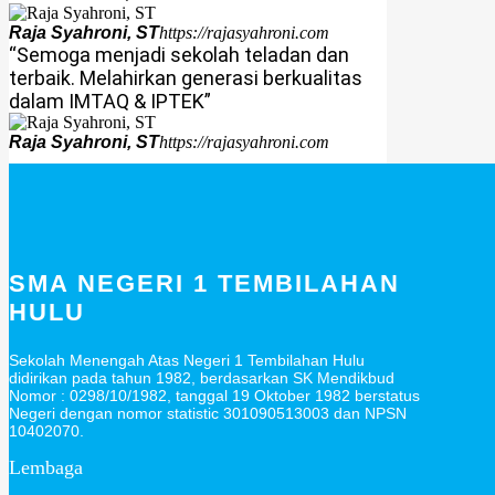
Raja Syahroni, ST
https://rajasyahroni.com
“Semoga menjadi sekolah teladan dan
terbaik. Melahirkan generasi berkualitas
dalam IMTAQ & IPTEK”
Raja Syahroni, ST
https://rajasyahroni.com
SMA NEGERI 1 TEMBILAHAN
HULU
Sekolah Menengah Atas Negeri 1 Tembilahan Hulu
didirikan pada tahun 1982, berdasarkan SK Mendikbud
Nomor : 0298/10/1982, tanggal 19 Oktober 1982 berstatus
Negeri dengan nomor statistic 301090513003 dan NPSN
10402070.
Lembaga