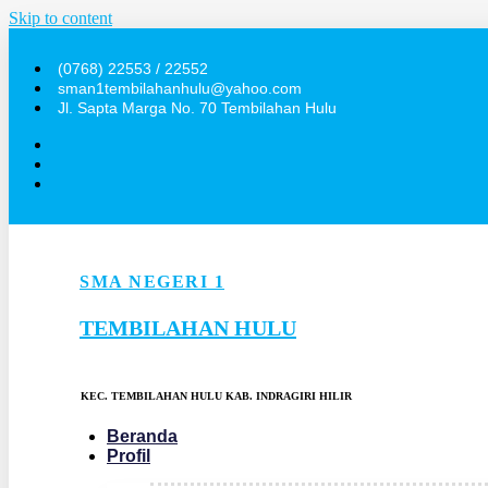
Skip to content
(0768) 22553 / 22552
sman1tembilahanhulu@yahoo.com
Jl. Sapta Marga No. 70 Tembilahan Hulu
SMA NEGERI 1
TEMBILAHAN HULU
KEC. TEMBILAHAN HULU KAB. INDRAGIRI HILIR
Beranda
Profil